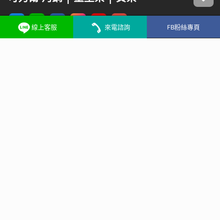
線上客服
來電諮詢
FB粉絲專頁
營 業 人：
可力爾有限公司
統一編號：
80139929
Line客服：
@K888
聯絡電話：
04-25321928
服務信箱：
service@kck168.com
營業時間：
週一~週五 09:00-17:30
台中總店：
台中市潭子區崇德路五段37號
Address：
No. 37, Sec. 5, Chongde Rd., Tanzi Dist.,
Taichung City 427018, Taiwan
線上客服: @k888
來電: 04-25321928