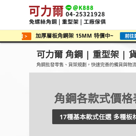
加厚層板角鋼架 15MM 特價中~
前往瀏覽價格
 >
可力爾 角鋼 | 重型架 | 
角鋼批發零售、貨架規劃，快速完善的備貨與物
板材估價
熱門
常用板材系列
瀏覽
木心板材系列