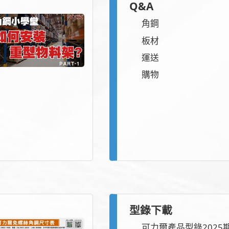
Q&A
角鋼
板材
運送
購物
型錄下載
可力爾產品型錄2025