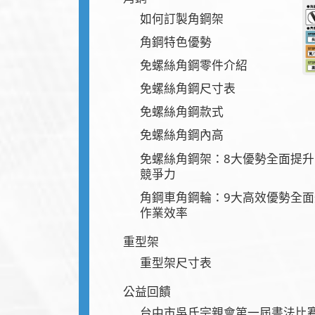
如何訂製角鋼架
角鋼特色優勢
免螺絲角鋼零件介紹
免螺絲角鋼尺寸表
免螺絲角鋼款式
免螺絲角鋼內高
免螺絲角鋼架：8大優勢全面提
競爭力
角鋼車角鋼輪：9大高效優勢全
作業效率
重型架
重型架尺寸表
公益回饋
台中市吳氏宗親會第一屆書法比