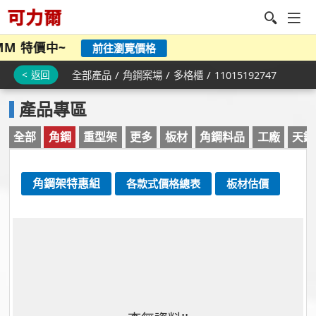
 特價中~
前往瀏覽價格
/
/
/
< 返回
全部產品
角鋼案場
多格櫃
11015192747
產品專區
全部
角鋼
重型架
更多
板材
角鋼料品
工廠
天鋼
角鋼架特惠組
各款式價格總表
板材估價