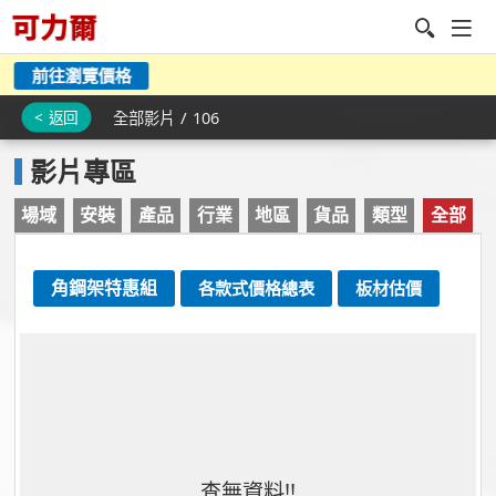
前往瀏覽價格
/
< 返回
全部影片
106
影片專區
場域
安裝
產品
行業
地區
貨品
類型
全部
角鋼架特惠組
各款式價格總表
板材估價
查無資料!!