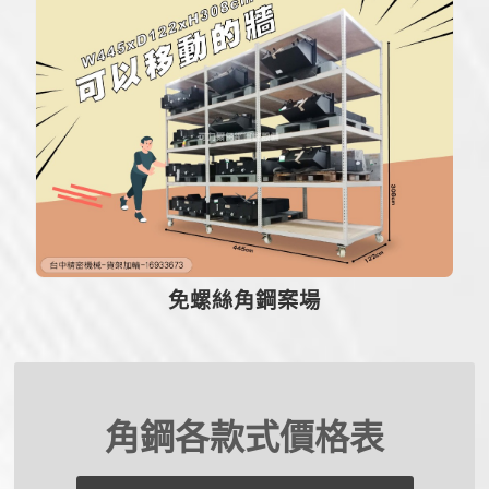
免螺絲角鋼案場
角鋼各款式價格表