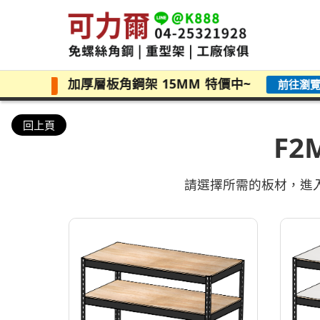
加厚層板角鋼架 15MM 特價中~
前往瀏覽價格
>
回上頁
F2
請選擇所需的板材，進入