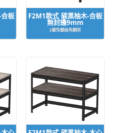
-合板
F2M1款式 碳黑柚木-合板
無封邊9mm
2層免螺絲角鋼架
-木心
F2M1款式 碳黑柚木-木心