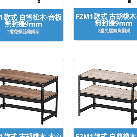
F2M1款式 古胡桃木
M1款式 白雪松木-合板
無封邊9mm
無封邊9mm
2層免螺絲角鋼架
2層免螺絲角鋼架
M1款式 古胡桃木-木心
F2M1款式 白典橡木