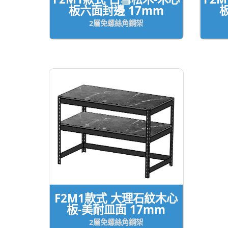
板六面封邊 17mm
2層免螺絲角鋼架
F2M1款式 大理石紋木心
板-美耐皿面 17mm
2層免螺絲角鋼架