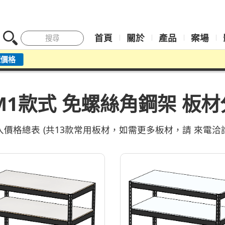
首頁
關於
產品
案場
搜尋
M1款式 免螺絲角鋼架 板
價格總表 (共13款常用板材，如需更多板材，請
來電洽