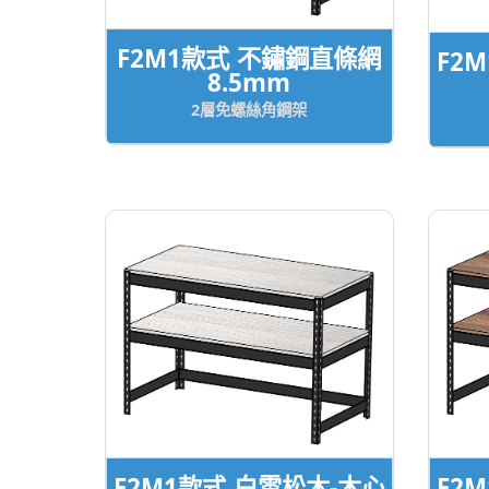
F2M1款式 不鏽鋼直條網
F2
8.5mm
2層免螺絲角鋼架
F2M1款式 白雪松木-木心
F2