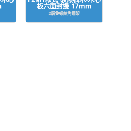
m
板六面封邊 17mm
2層免螺絲角鋼架