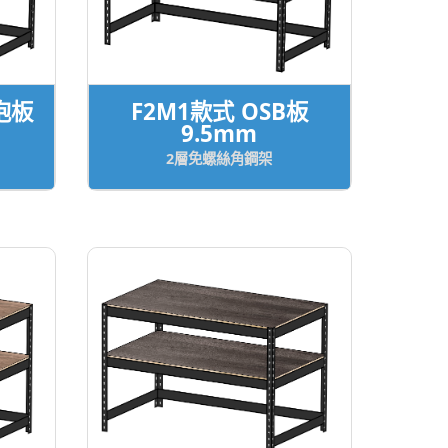
泡板
F2M1款式 OSB板
9.5mm
2層免螺絲角鋼架